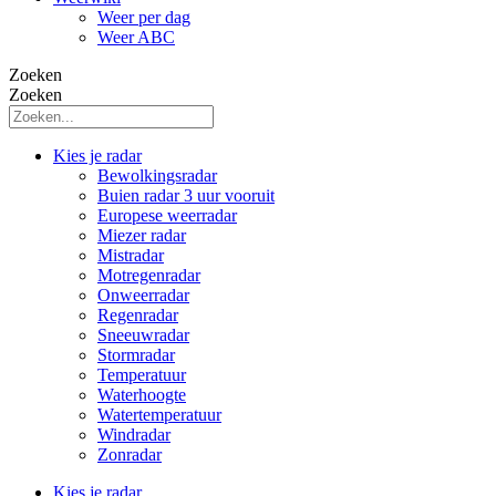
Weer per dag
Weer ABC
Zoeken
Zoeken
Kies je radar
Bewolkingsradar
Buien radar 3 uur vooruit
Europese weerradar
Miezer radar
Mistradar
Motregenradar
Onweerradar
Regenradar
Sneeuwradar
Stormradar
Temperatuur
Waterhoogte
Watertemperatuur
Windradar
Zonradar
Kies je radar