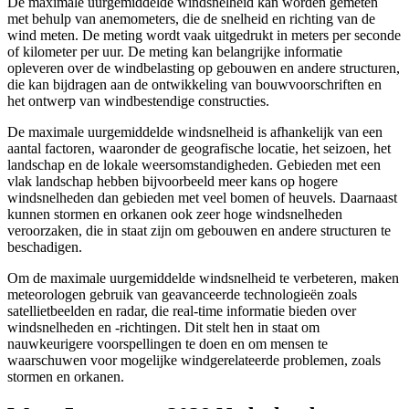
De maximale uurgemiddelde windsnelheid kan worden gemeten
met behulp van anemometers, die de snelheid en richting van de
wind meten. De meting wordt vaak uitgedrukt in meters per seconde
of kilometer per uur. De meting kan belangrijke informatie
opleveren over de windbelasting op gebouwen en andere structuren,
die kan bijdragen aan de ontwikkeling van bouwvoorschriften en
het ontwerp van windbestendige constructies.
De maximale uurgemiddelde windsnelheid is afhankelijk van een
aantal factoren, waaronder de geografische locatie, het seizoen, het
landschap en de lokale weersomstandigheden. Gebieden met een
vlak landschap hebben bijvoorbeeld meer kans op hogere
windsnelheden dan gebieden met veel bomen of heuvels. Daarnaast
kunnen stormen en orkanen ook zeer hoge windsnelheden
veroorzaken, die in staat zijn om gebouwen en andere structuren te
beschadigen.
Om de maximale uurgemiddelde windsnelheid te verbeteren, maken
meteorologen gebruik van geavanceerde technologieën zoals
satellietbeelden en radar, die real-time informatie bieden over
windsnelheden en -richtingen. Dit stelt hen in staat om
nauwkeurigere voorspellingen te doen en om mensen te
waarschuwen voor mogelijke windgerelateerde problemen, zoals
stormen en orkanen.