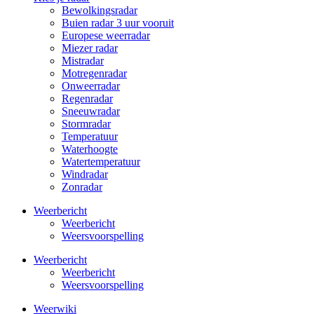
Bewolkingsradar
Buien radar 3 uur vooruit
Europese weerradar
Miezer radar
Mistradar
Motregenradar
Onweerradar
Regenradar
Sneeuwradar
Stormradar
Temperatuur
Waterhoogte
Watertemperatuur
Windradar
Zonradar
Weerbericht
Weerbericht
Weersvoorspelling
Weerbericht
Weerbericht
Weersvoorspelling
Weerwiki