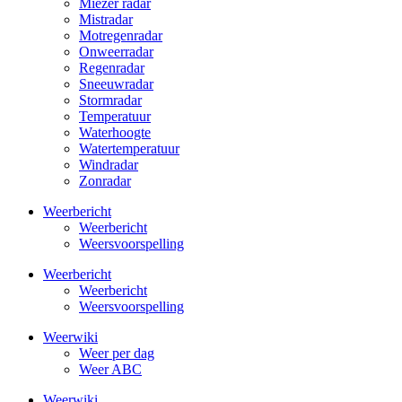
Miezer radar
Mistradar
Motregenradar
Onweerradar
Regenradar
Sneeuwradar
Stormradar
Temperatuur
Waterhoogte
Watertemperatuur
Windradar
Zonradar
Weerbericht
Weerbericht
Weersvoorspelling
Weerbericht
Weerbericht
Weersvoorspelling
Weerwiki
Weer per dag
Weer ABC
Weerwiki