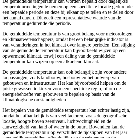
De gemiddelde temperatuur kan worden bepaald door dagelijkse
temperatuurmetingen te nemen op een specifieke locatie gedurende
een bepaalde periode en deze bij elkaar op te tellen en te delen door
het aantal dagen. Dit geeft een representatieve waarde van de
temperatuur gedurende die periode.
De gemiddelde temperatuur is van groot belang voor meteorologen
en klimaatwetenschappers, omdat het een belangrijke indicator is
van veranderingen in het klimaat over langere perioden. Een stijging
van de gemiddelde temperatuur kan bijvoorbeeld wijzen op een
opwarmend klimaat, terwijl een daling van de gemiddelde
temperatuur kan wijzen op een afkoelend klimaat.
De gemiddelde temperatuur kan ook belangrijk zijn voor andere
toepassingen, zoals landbouw, bosbouw en het ontwerp van
gebouwen en infrastructuur. Het kan bijvoorbeeld helpen om de
juiste gewassen te kiezen voor een specifieke regio, of om de
energiebehoefte van gebouwen te bepalen op basis van de
klimatologische omstandigheden.
Het bepalen van de gemiddelde temperatuur kan echter lastig zijn,
omdat het afhankelijk is van veel factoren, zoals de geografische
locatie, hoogte boven zeeniveau, luchtvochtigheid en de
aanwezigheid van land of water in de buurt. Bovendien kan de
gemiddelde temperatuur op verschillende tijdstippen van het jaar
aanzienlijk verschillen, afhankelijk van de seizoenen en de