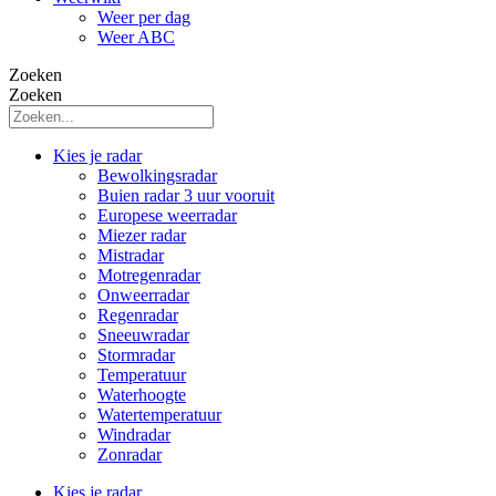
Weer per dag
Weer ABC
Zoeken
Zoeken
Kies je radar
Bewolkingsradar
Buien radar 3 uur vooruit
Europese weerradar
Miezer radar
Mistradar
Motregenradar
Onweerradar
Regenradar
Sneeuwradar
Stormradar
Temperatuur
Waterhoogte
Watertemperatuur
Windradar
Zonradar
Kies je radar