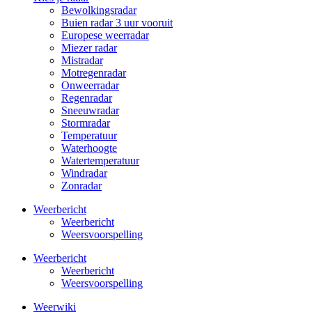
Bewolkingsradar
Buien radar 3 uur vooruit
Europese weerradar
Miezer radar
Mistradar
Motregenradar
Onweerradar
Regenradar
Sneeuwradar
Stormradar
Temperatuur
Waterhoogte
Watertemperatuur
Windradar
Zonradar
Weerbericht
Weerbericht
Weersvoorspelling
Weerbericht
Weerbericht
Weersvoorspelling
Weerwiki