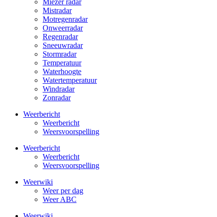
Miezer radar
Mistradar
Motregenradar
Onweerradar
Regenradar
Sneeuwradar
Stormradar
Temperatuur
Waterhoogte
Watertemperatuur
Windradar
Zonradar
Weerbericht
Weerbericht
Weersvoorspelling
Weerbericht
Weerbericht
Weersvoorspelling
Weerwiki
Weer per dag
Weer ABC
Weerwiki