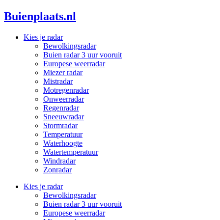
Ga
Buienplaats.nl
naar
de
Kies je radar
inhoud
Bewolkingsradar
Buien radar 3 uur vooruit
Europese weerradar
Miezer radar
Mistradar
Motregenradar
Onweerradar
Regenradar
Sneeuwradar
Stormradar
Temperatuur
Waterhoogte
Watertemperatuur
Windradar
Zonradar
Kies je radar
Bewolkingsradar
Buien radar 3 uur vooruit
Europese weerradar