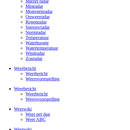
Miezer radar
Mistradar
Motregenradar
Onweerradar
Regenradar
Sneeuwradar
Stormradar
Temperatuur
Waterhoogte
Watertemperatuur
Windradar
Zonradar
Weerbericht
Weerbericht
Weersvoorspelling
Weerbericht
Weerbericht
Weersvoorspelling
Weerwiki
Weer per dag
Weer ABC
Weerwiki