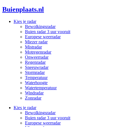
Ga
Buienplaats.nl
naar
de
Kies je radar
inhoud
Bewolkingsradar
Buien radar 3 uur vooruit
Europese weerradar
Miezer radar
Mistradar
Motregenradar
Onweerradar
Regenradar
Sneeuwradar
Stormradar
Temperatuur
Waterhoogte
Watertemperatuur
Windradar
Zonradar
Kies je radar
Bewolkingsradar
Buien radar 3 uur vooruit
Europese weerradar