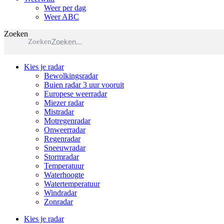
Weer per dag
Weer ABC
Zoeken
Zoeken
Kies je radar
Bewolkingsradar
Buien radar 3 uur vooruit
Europese weerradar
Miezer radar
Mistradar
Motregenradar
Onweerradar
Regenradar
Sneeuwradar
Stormradar
Temperatuur
Waterhoogte
Watertemperatuur
Windradar
Zonradar
Kies je radar