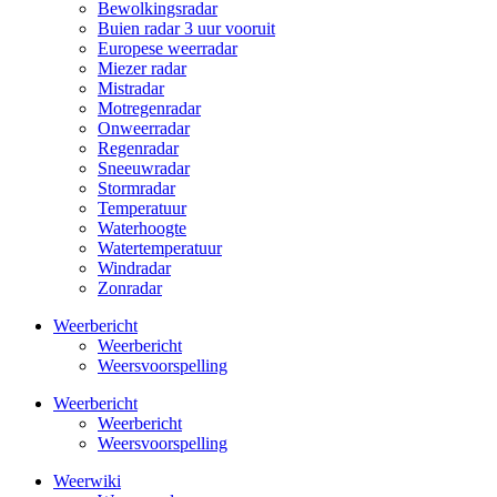
Bewolkingsradar
Buien radar 3 uur vooruit
Europese weerradar
Miezer radar
Mistradar
Motregenradar
Onweerradar
Regenradar
Sneeuwradar
Stormradar
Temperatuur
Waterhoogte
Watertemperatuur
Windradar
Zonradar
Weerbericht
Weerbericht
Weersvoorspelling
Weerbericht
Weerbericht
Weersvoorspelling
Weerwiki